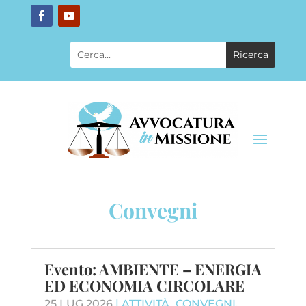
Convegni
Evento: AMBIENTE – ENERGIA
ED ECONOMIA CIRCOLARE
25 LUG 2026
|
ATTIVITÀ
,
CONVEGNI
,