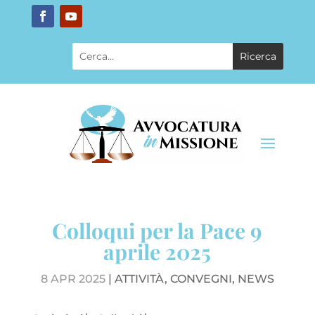
Colloqui per la Pace 9
aprile 2025
8 APR 2025
|
ATTIVITÀ
,
CONVEGNI
,
NEWS