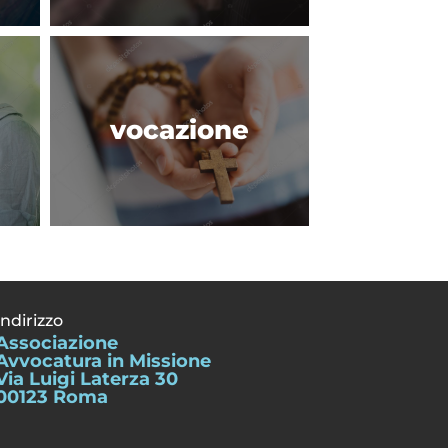
vocazione
Indirizzo
Associazione
Avvocatura in Missione
Via Luigi Laterza 30
00123 Roma