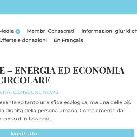
Media
Membri Consacrati
Informazioni giuridic
Offerte e donazioni
En Français
TE – ENERGIA ED ECONOMIA
CIRCOLARE
VITÀ
,
CONVEGNI
,
NEWS
esenta soltanto una sfida ecologica, ma una delle più
della dignità della persona umana. Come emerge dal
rcorso di riflessione...
leggi tutto