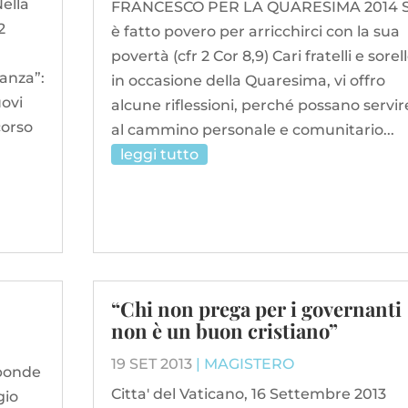
Nella
FRANCESCO PER LA QUARESIMA 2014 S
2
è fatto povero per arricchirci con la sua
povertà (cfr 2 Cor 8,9) Cari fratelli e sorell
ranza”:
in occasione della Quaresima, vi offro
uovi
alcune riflessioni, perché possano servir
corso
al cammino personale e comunitario...
leggi tutto
“Chi non prega per i governanti
non è un buon cristiano”
19 SET 2013
|
MAGISTERO
ponde
Citta' del Vaticano, 16 Settembre 2013
gio