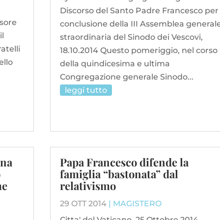
Discorso del Santo Padre Francesco per 
ssore
conclusione della III Assemblea general
il
straordinaria del Sinodo dei Vescovi,
atelli
18.10.2014 Questo pomeriggio, nel corso
ello
della quindicesima e ultima
Congregazione generale Sinodo...
leggi tutto
una
Papa Francesco difende la
o
famiglia “bastonata” dal
me
relativismo
29 OTT 2014
|
MAGISTERO
Citta' del Vaticano, 25 Ottobre 2014