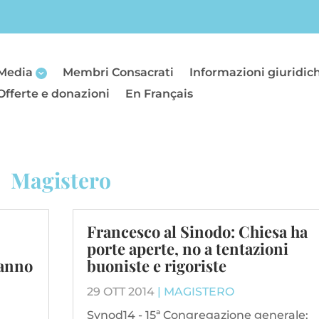
Media
Membri Consacrati
Informazioni giuridic
Offerte e donazioni
En Français
Magistero
Francesco al Sinodo: Chiesa ha
porte aperte, no a tentazioni
’anno
buoniste e rigoriste
29 OTT 2014
|
MAGISTERO
Synod14 - 15ª Congregazione generale: