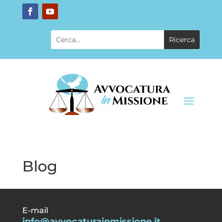
Blog
E-mail
info@avvocaturainmissione.it