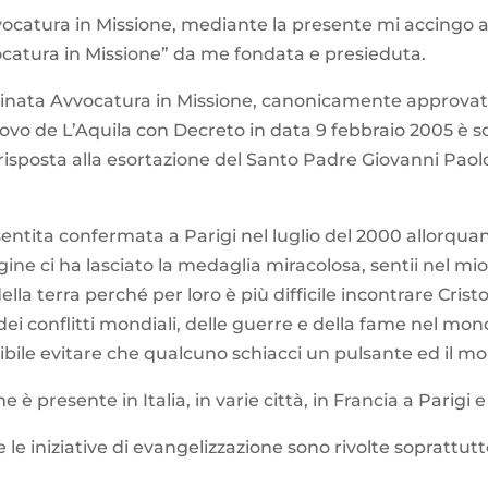
catura in Missione, mediante la presente mi accingo ad i
vocatura in Missione” da me fondata e presieduta.
ominata Avvocatura in Missione, canonicamente approva
vo de L’Aquila con Decreto in data 9 febbraio 2005 è s
risposta alla esortazione del Santo Padre Giovanni Paolo 
 sentita confermata a Parigi nel luglio del 2000 allorqua
ine ci ha lasciato la medaglia miracolosa, sentii nel mio
della terra perché per loro è più difficile incontrare Cris
dei conflitti mondiali, delle guerre e della fame nel mond
ssibile evitare che qualcuno schiacci un pulsante ed il mo
e è presente in Italia, in varie città, in Francia a Parigi e
 le iniziative di evangelizzazione sono rivolte soprattut