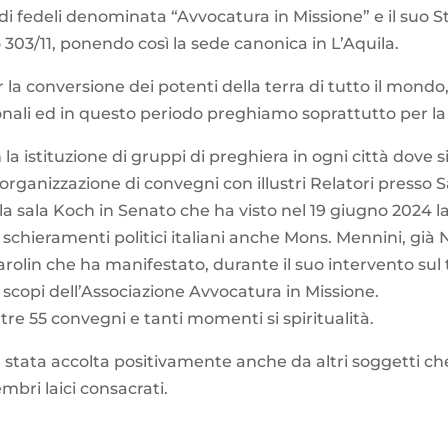
i fedeli denominata “Avvocatura in Missione” e il suo St
 303/11, ponendo così la sede canonica in L’Aquila.
 la conversione dei potenti della terra di tutto il mondo
ionali ed in questo periodo preghiamo soprattutto per la
a istituzione di gruppi di preghiera in ogni città dove
rganizzazione di convegni con illustri Relatori presso Sal
 sala Koch in Senato che ha visto nel 19 giugno 2024 l
li schieramenti politici italiani anche Mons. Mennini, già 
Parolin che ha manifestato, durante il suo intervento su
i scopi dell’Associazione Avvocatura in Missione.
tre 55 convegni e tanti momenti si spiritualità.
è stata accolta positivamente anche da altri soggetti c
bri laici consacrati.