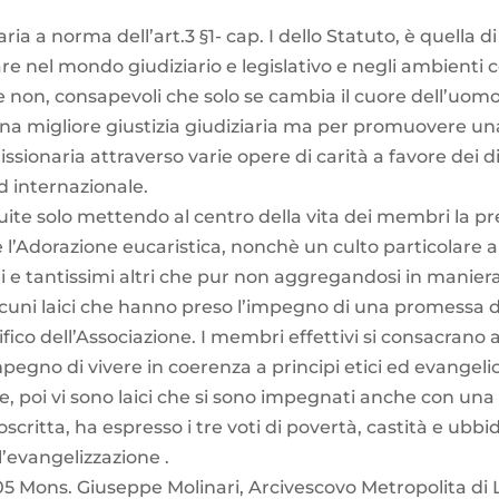
a a norma dell’art.3 §1- cap. I dello Statuto, è quella di
are nel mondo giudiziario e legislativo e negli ambienti 
 non, consapevoli che solo se cambia il cuore dell’uomo 
una migliore giustizia giudiziaria ma per promuovere una g
issionaria attraverso varie opere di carità a favore dei di
ed internazionale.
te solo mettendo al centro della vita dei membri la pregh
 l’Adorazione eucaristica, nonchè un culto particolare al
ti e tantissimi altri che pur non aggregandosi in manier
i alcuni laici che hanno preso l’impegno di una promessa d
fico dell’Associazione. I membri effettivi si consacrano al
gno di vivere in coerenza a principi etici ed evangelici
ie, poi vi sono laici che si sono impegnati anche con una
ttoscritta, ha espresso i tre voti di povertà, castità e ub
l’evangelizzazione .
05 Mons. Giuseppe Molinari, Arcivescovo Metropolita di 