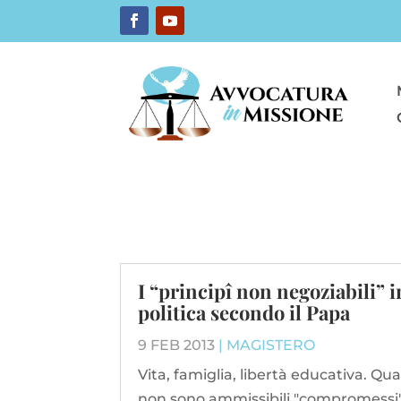
I “principî non negoziabili” i
politica secondo il Papa
9 FEB 2013
|
MAGISTERO
Vita, famiglia, libertà educativa. Q
non sono ammissibili "compromessi