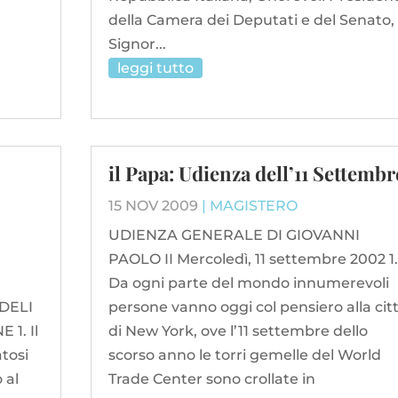
della Camera dei Deputati e del Senato,
Signor...
leggi tutto
il Papa: Udienza dell’11 Settembr
15 NOV 2009
|
MAGISTERO
UDIENZA GENERALE DI GIOVANNI
PAOLO II Mercoledì, 11 settembre 2002 1.
Da ogni parte del mondo innumerevoli
EDELI
persone vanno oggi col pensiero alla cit
1. Il
di New York, ove l’11 settembre dello
atosi
scorso anno le torri gemelle del World
 al
Trade Center sono crollate in