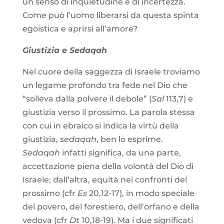
un senso di inquietudine e di incertezza.
Come può l’uomo liberarsi da questa spinta
egoistica e aprirsi all’amore?
Giustizia e Sedaqah
Nel cuore della saggezza di Israele troviamo
un legame profondo tra fede nel Dio che
“solleva dalla polvere il debole” (
Sal
113,7)
e
giustizia verso il prossimo. La parola stessa
con cui in ebraico si indica la virtù della
giustizia,
sedaqah
, ben lo esprime.
Sedaqah
infatti significa, da una parte,
accettazione piena della volontà del Dio di
Israele; dall’altra, equità nei confronti del
prossimo (cfr
Es
20,12-17), in modo speciale
del povero, del forestiero, dell’orfano e della
vedova (cfr
Dt
10,18-19). Ma i due significati