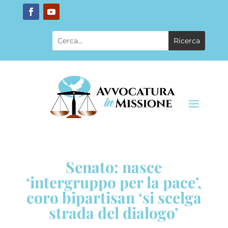
Senato: nasce
‘intergruppo per la pace’,
coro bipartisan ‘si scelga
strada del dialogo’