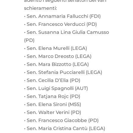
aderito i seguenti senatori dei vari
schieramenti:
•⁠ ⁠Sen. Annamaria Fallucchi (FDI)
•⁠ ⁠Sen. Francesco Verducci (PD)
•⁠ ⁠Sen. Susanna Lina Giulia Camusso
(PD)
•⁠ ⁠Sen. Elena Murelli (LEGA)
•⁠ ⁠Sen. Marco Dreosto (LEGA)
•⁠ ⁠Sen. Mara Bizzotto (LEGA)
•⁠ ⁠Sen. Stefania Pucciarelli (LEGA)
•⁠ ⁠Sen. Cecilia D’Elia (PD)
•⁠ ⁠Sen. Luigi Spagnolli (AUT)
•⁠ ⁠Sen. Tatjana Rojc (PD)
•⁠ ⁠Sen. Elena Sironi (M5S)
•⁠ ⁠Sen. Walter Verini (PD)
•⁠ ⁠Sen. Francesco Giacobbe (PD)
•⁠ ⁠Sen. Maria Cristina Cantù (LEGA)