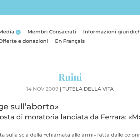
Media
Membri Consacrati
Informazioni giuridic
Offerte e donazioni
En Français
Ruini
14 NOV 2009
|
TUTELA DELLA VITA
gge sull’aborto»
posta di moratoria lanciata da Ferrara: «Mo
ita sulla scia della «chiamata alle armi» fatta dalle colon