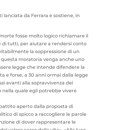
i lanciata da Ferrara e sostiene, in
i morte fosse molto logico richiamare il
i tutti, per aiutare a rendersi conto
vitabilmente la soppressione di un
 da questa moratoria venga anche uno
essere legge che intende difendere la
ta e forse, a 30 anni ormai dalla legge
si avanti alla sopravvivenza dei
nella quale egli potrebbe vivere
battito aperto dalla proposta di
litico di spicco a raccogliere le parole
inzione di dover rappresentare le
del valore sacro della vita». «Alla luce