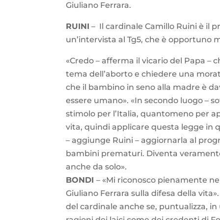
Giuliano Ferrara.
RUINI
–
Il cardinale Camillo Ruini è il 
un’intervista al Tg5, che è opportuno mi
«Credo – afferma il vicario del Papa – c
tema dell’aborto e chiedere una morato
che il bambino in seno alla madre è d
essere umano». «In secondo luogo – sot
stimolo per l’Italia, quantomeno per a
vita, quindi applicare questa legge in q
– aggiunge Ruini – aggiornarla al progr
bambini prematuri. Diventa veramente 
anche da solo».
BONDI
– «Mi riconosco pienamente nell
Giuliano Ferrara sulla difesa della vita»
del cardinale anche se, puntualizza, in
ragioni dei laici come dei credenti di For