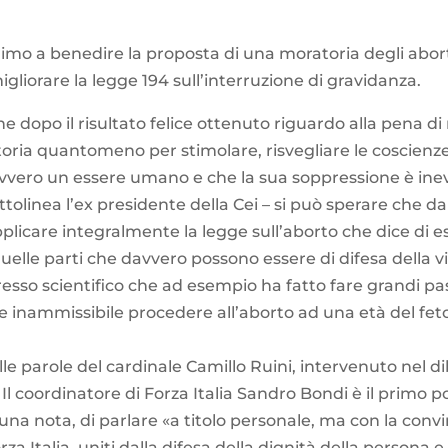
primo a benedire la proposta di una moratoria degli abort
gliorare la legge 194 sull’interruzione di gravidanza.
he dopo il risultato felice ottenuto riguardo alla pena d
ria quantomeno per stimolare, risvegliare le coscienze d
avvero un essere umano e che la sua soppressione è ine
tolinea l’ex presidente della Cei – si può sperare che
pplicare integralmente la legge sull’aborto che dice di 
uelle parti che davvero possono essere di difesa della vi
esso scientifico che ad esempio ha fatto fare grandi pas
inammissibile procedere all’aborto ad una età del feto 
e parole del cardinale Camillo Ruini, intervenuto nel di
. Il coordinatore di Forza Italia Sandro Bondi è il primo po
 una nota, di parlare «a titolo personale, ma con la conv
za Italia, uniti dalla difesa della dignità della persona e 