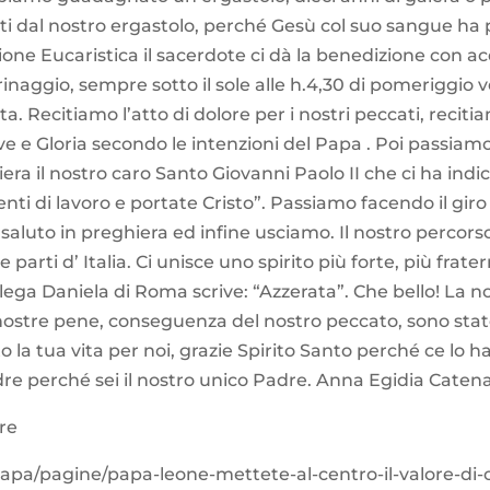
rati dal nostro ergastolo, perché Gesù col suo sangue ha 
zione Eucaristica il sacerdote ci dà la benedizione con 
inaggio, sempre sotto il sole alle h.4,30 di pomeriggio 
ta. Recitiamo l’atto di dolore per i nostri peccati, recit
ve e Gloria secondo le intenzioni del Papa . Poi passiam
a il nostro caro Santo Giovanni Paolo II che ci ha indica
ti di lavoro e portate Cristo”. Passiamo facendo il giro
saluto in preghiera ed infine usciamo. Il nostro percorso
parti d’ Italia. Ci unisce uno spirito più forte, più frat
ega Daniela di Roma scrive: “Azzerata”. Che bello! La no
le nostre pene, conseguenza del nostro peccato, sono stat
 la tua vita per noi, grazie Spirito Santo perché ce lo 
dre perché sei il nostro unico Padre. Anna Egidia Caten
re
papa/pagine/papa-leone-mettete-al-centro-il-valore-d