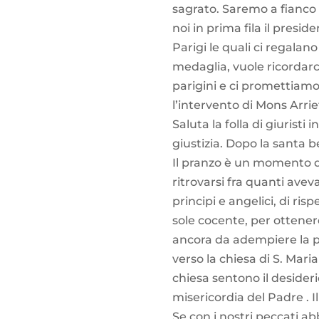
sagrato. Saremo a fianco 
noi in prima fila il presid
Parigi le quali ci regalan
medaglia, vuole ricordarci
parigini e ci promettiamo 
l’intervento di Mons Arrie
Saluta la folla di giuristi
giustizia. Dopo la santa be
Il pranzo è un momento di
ritrovarsi fra quanti avev
principi e angelici, di ris
sole cocente, per ottene
ancora da adempiere la pa
verso la chiesa di S. Mari
chiesa sentono il desider
misericordia del Padre . 
Se con i nostri peccati a