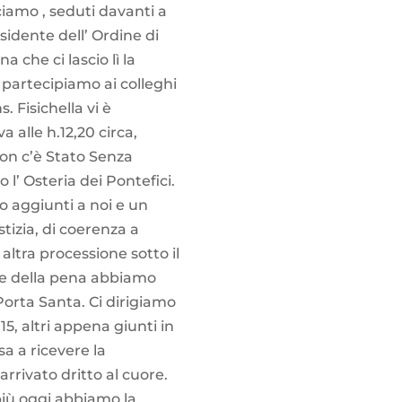
ciamo , seduti davanti a
esidente dell’ Ordine di
 che ci lascio lì la
o partecipiamo ai colleghi
 Fisichella vi è
 alle h.12,20 circa,
 non c’è Stato Senza
 l’ Osteria dei Pontefici.
o aggiunti a noi e un
stizia, di coerenza a
 altra processione sotto il
one della pena abbiamo
Porta Santa. Ci dirigiamo
15, altri appena giunti in
a a ricevere la
rrivato dritto al cuore.
più oggi abbiamo la