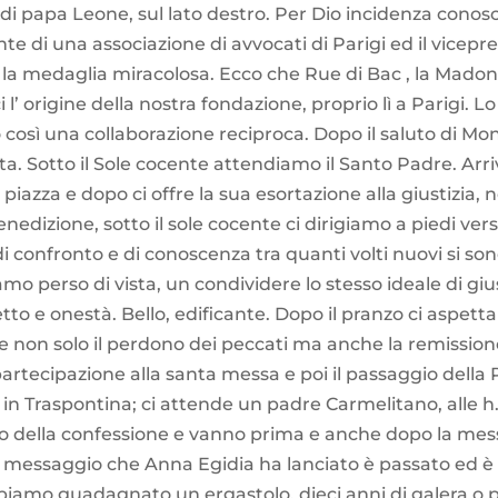
di papa Leone, sul lato destro. Per Dio incidenza conos
ente di una associazione di avvocati di Parigi ed il vicepr
o la medaglia miracolosa. Ecco che Rue di Bac , la Madonna
 l’ origine della nostra fondazione, proprio lì a Parigi. L
così una collaborazione reciproca. Dopo il saluto di Mons.
ta. Sotto il Sole cocente attendiamo il Santo Padre. Arriva
 in piazza e dopo ci offre la sua esortazione alla giustizia,
nedizione, sotto il sole cocente ci dirigiamo a piedi verso
 confronto e di conoscenza tra quanti volti nuovi si son
amo perso di vista, un condividere lo stesso ideale di giu
petto e onestà. Bello, edificante. Dopo il pranzo ci aspetta
re non solo il perdono dei peccati ma anche la remissi
rtecipazione alla santa messa e poi il passaggio della 
a in Traspontina; ci attende un padre Carmelitano, alle h.
io della confessione e vanno prima e anche dopo la mess
Il messaggio che Anna Egidia ha lanciato è passato ed è a
bbiamo guadagnato un ergastolo, dieci anni di galera o 