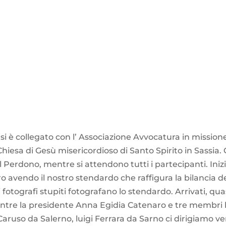
si è collegato con l’ Associazione Avvocatura in missione
hiesa di Gesù misericordioso di Santo Spirito in Sassia. 
l Perdono, mentre si attendono tutti i partecipanti. Iniz
ro avendo il nostro stendardo che raffigura la bilancia d
 fotografi stupiti fotografano lo stendardo. Arrivati, quasi 
re la presidente Anna Egidia Catenaro e tre membri lai
Caruso da Salerno, luigi Ferrara da Sarno ci dirigiamo vers