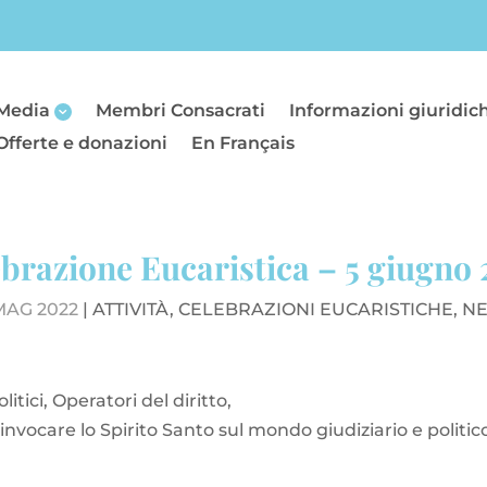
Media
Membri Consacrati
Informazioni giuridic
Offerte e donazioni
En Français
brazione Eucaristica – 5 giugno
MAG 2022
|
ATTIVITÀ
,
CELEBRAZIONI EUCARISTICHE
,
N
itici, Operatori del diritto,
i invocare lo Spirito Santo sul mondo giudiziario e politi