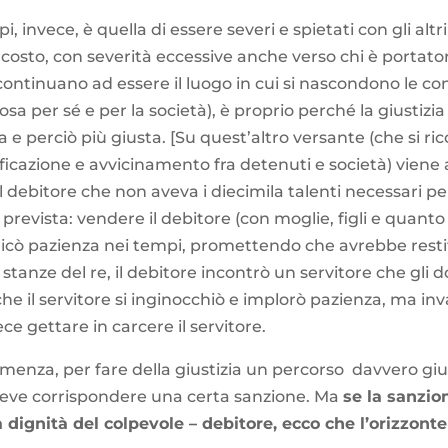
 invece, è quella di essere severi e spietati con gli al
ni costo, con severità eccessive anche verso chi è portat
ontinuano ad essere il luogo in cui si nascondono le cont
osa per sé e per la società), è proprio perché la giustizi
e perciò più giusta. [Su quest’altro versante (che si ric
ficazione e avvicinamento fra detenuti e società) viene
el debitore che non aveva i diecimila talenti necessari pe
a prevista: vendere il debitore (con moglie, figli e quant
plicò pazienza nei tempi, promettendo che avrebbe restitu
 stanze del re, il debitore incontrò un servitore che gli 
che il servitore si inginocchiò e implorò pazienza, ma in
ce gettare in carcere il servitore.
lemenza, per fare della giustizia un percorso davvero giu
 deve corrispondere una certa sanzione. Ma
se la sanzio
a dignità del colpevole – debitore, ecco che l’orizzonte