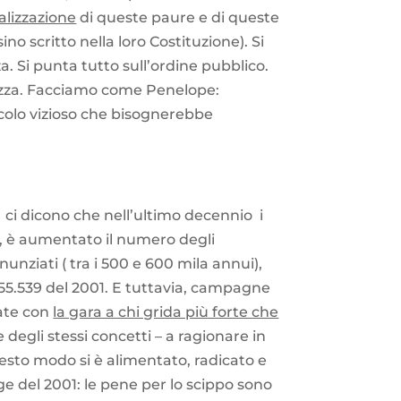
lizzazione
di queste paure e di queste
no scritto nella loro Costituzione). Si
za. Si punta tutto sull’ordine pubblico.
urezza. Facciamo come Penelope:
rcolo vizioso che bisognerebbe
t ci dicono che nell’ultimo decennio i
po, è aumentato il numero degli
nunziati ( tra i 500 e 600 mila annui),
i 55.539 del 2001. E tuttavia, campagne
iate con
la gara a chi grida più forte che
e degli stessi concetti – a ragionare in
esto modo si è alimentato, radicato e
gge del 2001: le pene per lo scippo sono