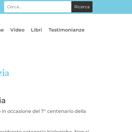
he
Video
Libri
Testimonianze
zia
ia
o in occasione del 7° centenario della
siderate categorie biologiche. Non si