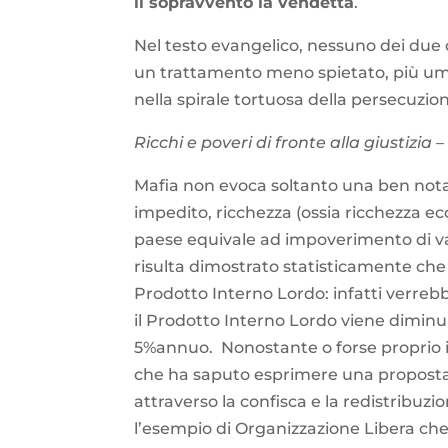
il sopravvento la vendetta
.
Nel testo evangelico, nessuno dei due 
un trattamento meno spietato, più uma
nella spirale tortuosa della persecuzione
Ricchi e poveri di fronte alla giustizia
Mafia non evoca soltanto una ben nota 
impedito, ricchezza (ossia ricchezza e
paese equivale ad impoverimento di v
risulta dimostrato statisticamente che
Prodotto Interno Lordo: infatti verrebbe
il Prodotto Interno Lordo viene diminui
5%annuo. Nonostante o forse proprio i
che ha saputo esprimere una proposta 
attraverso la confisca e la redistribuz
l’esempio di Organizzazione Libera che 