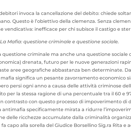
debitori invoca la cancellazione del debito: chiede sol
no. Questo è l’obiettivo della clemenza. Senza clemenz
 vendicativa: inefficace per chi subisce il castigo e steri
 – La Mafia: questione criminale e questione sociale.
questione criminale ma anche una questione sociale che 
conomica) drenata, futuro per le nuove generazioni rapi
aste aree geografiche abbastanza ben determinate. Da 
 mafia significa un pesante zavorramento economico sia i
ro persi ogni anno a causa delle attività criminose della
to per la stessa ragione di una percentuale tra il 60 e 97
n contrasto con questo processo di impoverimento di det
antimafia specificamente mirata a ridurre l’impoverim
ione delle ricchezze accumulate dalla criminalità organiz
fa capo alla sorella del Giudice Borsellino Sig.ra Rita e