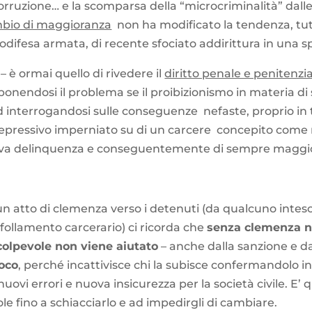
 corruzione… e la scomparsa della “microcriminalità” dal
mbio di maggioranza
non ha modificato la tendenza, tutt
odifesa armata, di recente sfociato addirittura in una s
– è ormai quello di rivedere il
diritto penale e penitenzia
e ponendosi il problema se il proibizionismo in materia d
, ed interrogandosi sulle conseguenze nefaste, proprio in 
pressivo imperniato su di un carcere concepito come m
ova delinquenza e conseguentemente di sempre maggior
i un atto di clemenza verso i detenuti (da qualcuno inte
follamento carcerario) ci ricorda che
senza clemenza no
 colpevole non viene aiutato
– anche dalla sanzione e d
poco
, perché incattivisce chi la subisce confermandolo i
uovi errori e nuova insicurezza per la società civile. E’ 
le fino a schiacciarlo e ad impedirgli di cambiare.