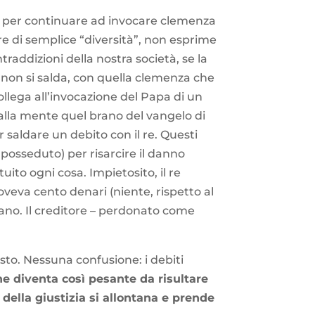
tri per continuare ad invocare clemenza
ore di semplice “diversità”, non esprime
raddizioni della nostra società, se la
a non si salda, con quella clemenza che
ollega all’invocazione del Papa di un
 alla mente quel brano del vangelo di
r saldare un debito con il re. Questi
o posseduto) per risarcire il danno
ito ogni cosa. Impietosito, il re
doveva cento denari (niente, rispetto al
vano. Il creditore – perdonato come
sto. Nessuna confusione: i debiti
ne diventa così pesante da risultare
 della giustizia si allontana e prende