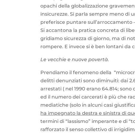
opachi della globalizzazione gravemente
insicurezze. Si parla sempre meno di un “
preferisce puntare sull’arroccamento – d
Si accantona la pratica concreta di lib
gridiamo sicurezza di giorno, ma di not
rompere. E invece si è ben lontani da c
Le vecchie e nuove povertà.
Prendiamo il fenomeno della “microcrimi
delitti denunziati sono diminuiti: dai 2
arrestati ( nel 1990 erano 64.814; sono d
ed il numero dei carcerati è più che ra
mediatiche (solo in alcuni casi giustifi
ha impegnato la destra e sinistra di qu
termini di “lassismo” imperante e di “
rafforzato il senso collettivo di irrigid