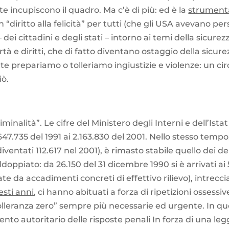
 incupiscono il quadro. Ma c’è di più: ed è la
strumenta
diritto alla felicità” per tutti (che gli USA avevano persi
ei cittadini e degli stati – intorno ai temi della sicurez
ertà e diritti, che di fatto diventano ostaggio della sic
te prepariamo o tolleriamo ingiustizie e violenze: un ci
iò.
nalità”. Le cifre del Ministero degli Interni e dell’Ista
.647.735 del 1991 ai 2.163.830 del 2001. Nello stesso tem
iventati 112.617 nel 2001), è rimasto stabile quello dei de
ddoppiato: da 26.150 del 31 dicembre 1990 si è arrivati a
cate da accadimenti concreti di effettivo rilievo), intrecc
esti anni
, ci hanno abituati a forza di ripetizioni ossessiv
tolleranza zero” sempre più necessarie ed urgente. In qu
imento autoritario delle risposte penali In forza di una le