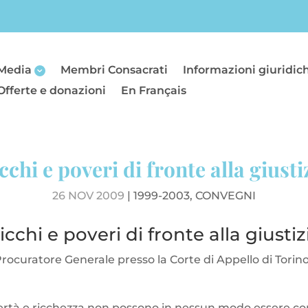
Media
Membri Consacrati
Informazioni giuridic
Offerte e donazioni
En Français
cchi e poveri di fronte alla giusti
26 NOV 2009
|
1999-2003
,
CONVEGNI
icchi e poveri di fronte alla giustiz
 Procuratore Generale presso la Corte di Appello di Torin
rtà e ricchezza non possono in nessun modo essere con