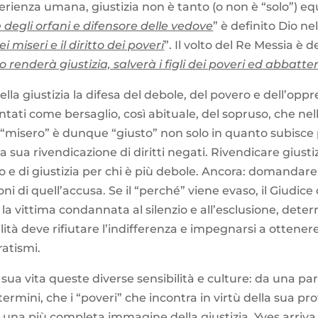
sperienza umana, giustizia non è tanto (o non è “solo”) eq
 degli orfani e difensore delle vedove
” è definito Dio ne
i miseri e il diritto dei poveri
”. Il volto del Re Messia è 
lo renderà giustizia, salverà i figli dei poveri ed abbatt
la giustizia la difesa del debole, del povero e dell’oppre
ntati come bersaglio, così abituale, del sopruso, che nell
 Il “misero” è dunque “giusto” non solo in quanto subis
la sua rivendicazione di diritti negati. Rivendicare gius
to e di giustizia per chi è più debole. Ancora: domandar
ni di quell’accusa. Se il “perché” viene evaso, il Giudic
la vittima condannata al silenzio e all’esclusione, dete
alità deve rifiutare l’indifferenza e impegnarsi a ottenere
ratismi.
sua vita queste diverse sensibilità e culture: da una part
i termini, che i “poveri” che incontra in virtù della sua p
una più completa immagine della giustizia. Yves arriva a