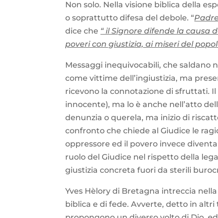
Non solo. Nella visione biblica della e
o soprattutto difesa del debole. “
Padre
dice che
“ il Signore difende la causa de
poveri con giustizia, ai miseri del popo
Messaggi inequivocabili, che saldano nel
come vittime dell’ingiustizia, ma prese
ricevono la connotazione di sfruttati.
innocente), ma lo è anche nell’atto del
denunzia o querela, ma inizio di riscat
confronto che chiede al Giudice le ragio
oppressore ed il povero invece diventa 
ruolo del Giudice nel rispetto della leg
giustizia concreta fuori da sterili buroc
Yves Hèlory di Bretagna intreccia nella 
biblica e di fede. Avverte, detto in altr
propongono un
diverso volto di Dio
ed 