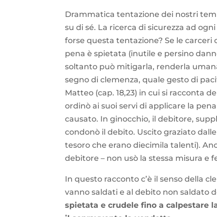
Drammatica tentazione dei nostri tempi,
su di sé. La ricerca di sicurezza ad og
forse questa tentazione? Se le carceri c
pena è spietata (inutile e persino dann
soltanto può mitigarla, renderla umana 
segno di clemenza, quale gesto di paci
Matteo (cap. 18,23) in cui si racconta d
ordinò ai suoi servi di applicare la pen
causato. In ginocchio, il debitore, sup
condonò il debito. Uscito graziato dalle
tesoro che erano diecimila talenti). An
debitore – non usò la stessa misura e fe
In questo racconto c’è il senso della c
vanno saldati e al debito non saldato
spietata e crudele fino a calpestare l