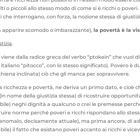
 o piccoli allo stesso modo di come si è ricchi o poveri. S
li che interrogano, con forza, la nozione stessa di giustiz
a apparire scomodo o imbarazzante),
la povertà è la vis
stizia
.
viene dalla radice greca del verbo “ptokein” che vuol d
italiano “pitocco”, con lo stesso significato). Povero è 
chiena inclinata) ciò che gli manca per sopravvivere.
ia ricchezza e povertà, ne deriva un primo dato, e cioè
 (in nome della giustizia stessa) di ricostruire opportun
le) neghi dignità a qualcuno o crei le premesse perché
ruire norme perché poveri e ricchi rispondano allo stesso
anomalo, decisamente attuale), ma prima ancora, di ad
ile) il fatto che esistano poveri accanto ai ricchi e vice