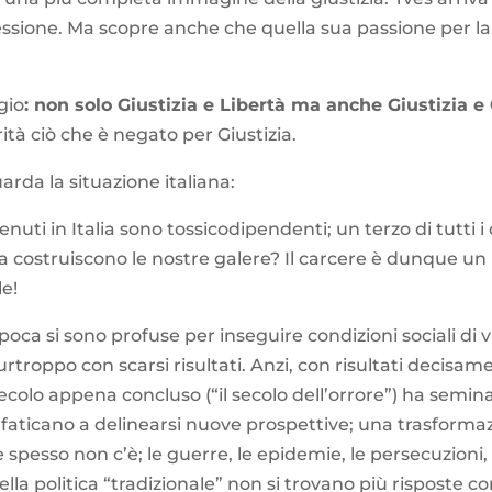
ofessione. Ma scopre anche che quella sua passione per l
gio
: non solo Giustizia e Libertà ma anche Giustizia e
arità ciò che è negato per Giustizia.
arda la situazione italiana:
uti in Italia sono tossicodipendenti; un terzo di tutti i 
ia costruiscono le nostre galere? Il carcere è dunque un
le!
poca si sono profuse per inseguire condizioni sociali di 
troppo con scarsi risultati. Anzi, con risultati decisame
secolo appena concluso (“il secolo dell’orrore”) ha semin
 faticano a delinearsi nuove prospettive; una trasform
 spesso non c’è; le guerre, le epidemie, le persecuzioni, 
lla politica “tradizionale” non si trovano più risposte c