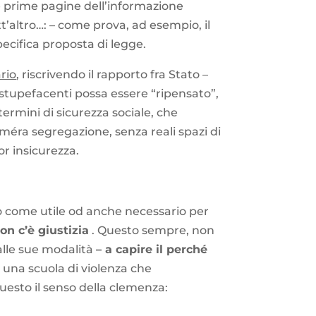
le prime pagine dell’informazione
’altro…: – come prova, ad esempio, il
pecifica proposta di legge.
rio
, riscrivendo il rapporto fra Stato –
i stupefacenti possa essere “ripensato”,
termini di sicurezza sociale, che
éra segregazione, senza reali spazi di
 insicurezza.
so come utile od anche necessario per
n c’è giustizia
. Questo sempre, non
alle sue modalità
– a capire il perché
n una scuola di violenza che
questo il senso della clemenza: