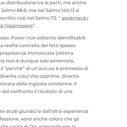
ua distribuzione tra le parti, ma anche
l Salmo 68.6; ma nel Salmo 140,13 si
descritto così nel Salmo 72: “
governerà i
erà l’oppressore
”.
sso. Poveri non soltanto identificabili
a realtà concreta dei fatti spesso
ce prepotenze immotivate (vittima
tizia non è dunque solo lamentela,
e il “perché” di un’accusa è premessa di
e diventa colui che opprime, diventa
rminata dalla ingiusta condanna. Il
 dal confronto il risultato di una
e studi giuridici e dall’altra esperienza
rofessione, sono anche coloro che gli
lla carità di Dio, passando per la