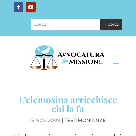
L’elemosina arricchisce
chi la fa
15 NOV 2009
|
TESTIMONIANZE