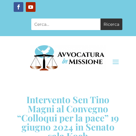
Intervento Sen Tino
Magni al Convegno
“Colloqui per la pace” 19
giugno 2024 in Senato
sala Koch