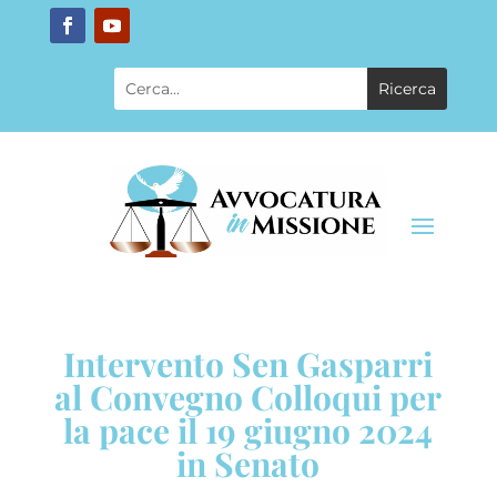
Intervento Sen Gasparri
al Convegno Colloqui per
la pace il 19 giugno 2024
in Senato