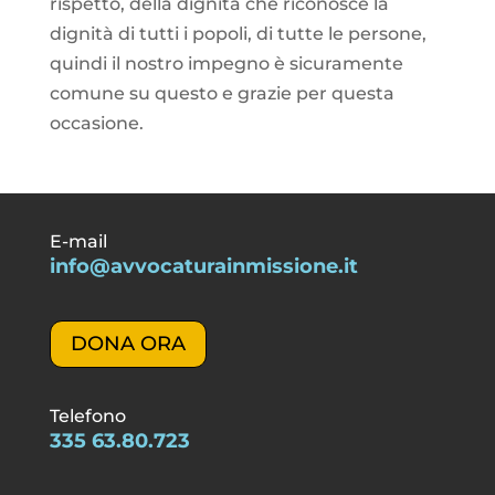
rispetto, della dignità che riconosce la
dignità di tutti i popoli, di tutte le persone,
quindi il nostro impegno è sicuramente
comune su questo e grazie per questa
occasione.
E-mail
info@avvocaturainmissione.it
DONA ORA
Telefono
335 63.80.723