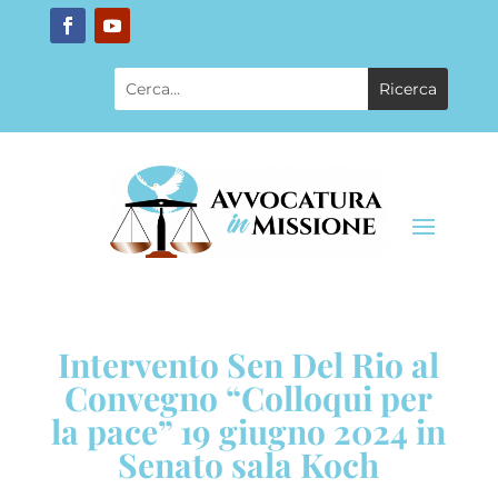
Intervento Sen Del Rio al
Convegno “Colloqui per
la pace” 19 giugno 2024 in
Senato sala Koch