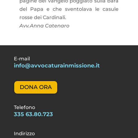
pagine del vangelo poggiato sulla bara
del Papa e che sventolava le casule
rosse dei Cardinali.
Avv.Anna Catenaro
E-mail
info@avvocaturainmissione.it
DONA ORA
Telefono
335 63.80.723
Indirizzo