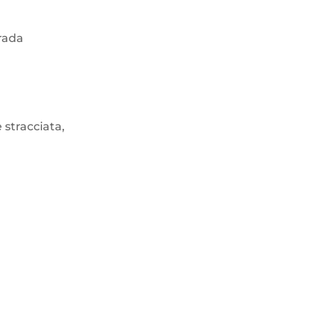
.
trada
 stracciata,