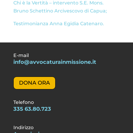
Chi è la Vertità – intervento S.E. Mons.
Bruno Schettino Arcivescovo di Capua;
Testimonianza Anna Egidia Catenaro.
E-mail
info@avvocaturainmissione.it
DONA ORA
Telefono
335 63.80.723
Indirizzo