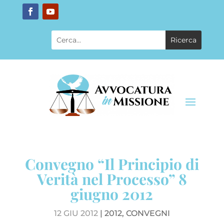
Convegno “Il Principio di
Verità nel Processo” 8
giugno 2012
12 GIU 2012
|
2012
,
CONVEGNI